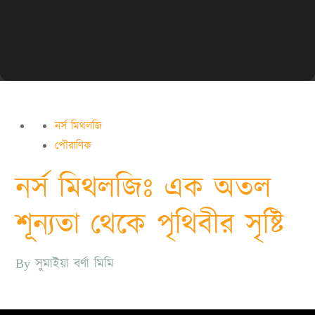
নর্স মিথলজি
পৌরাণিক
নর্স মিথলজিঃ এক অতল
শূন্যতা থেকে পৃথিবীর সৃষ্টি
By
সুমাইয়া বর্ণা মিমি