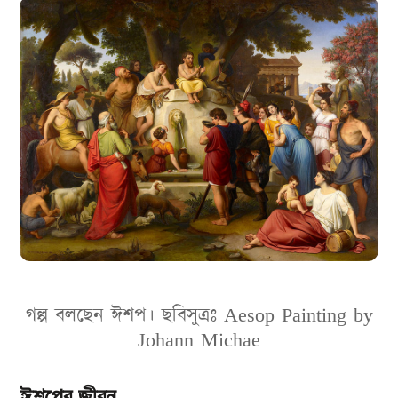
গল্প বলছেন ঈশপ। ছবিসুত্রঃ Aesop Painting by
Johann Michae
ঈশপের জীবন