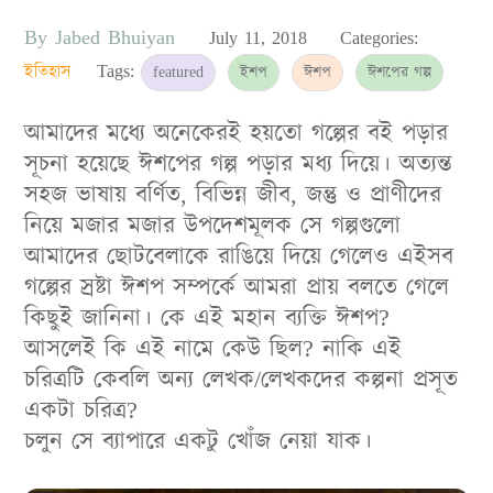
By
Jabed Bhuiyan
Posted
July 11, 2018
Categories:
on
ইতিহাস
Tags:
featured
ইশপ
ঈশপ
ঈশপের গল্প
আমাদের মধ্যে অনেকেরই হয়তো গল্পের বই পড়ার
সূচনা হয়েছে ঈশপের গল্প পড়ার মধ্য দিয়ে। অত্যন্ত
সহজ ভাষায় বর্ণিত, বিভিন্ন জীব, জন্তু ও প্রাণীদের
নিয়ে মজার মজার উপদেশমূলক সে গল্পগুলো
আমাদের ছোটবেলাকে রাঙিয়ে দিয়ে গেলেও এইসব
গল্পের স্রষ্টা ঈশপ সম্পর্কে আমরা প্রায় বলতে গেলে
কিছুই জানিনা। কে এই মহান ব্যক্তি ঈশপ?
আসলেই কি এই নামে কেউ ছিল? নাকি এই
চরিত্রটি কেবলি অন্য লেখক/লেখকদের কল্পনা প্রসূত
একটা চরিত্র?
চলুন সে ব্যাপারে একটু খোঁজ নেয়া যাক।