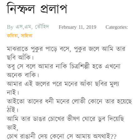
নিস্ফল প্রলাপ
By
এস,এম, তৌহিদ
Posted
February 11, 2019
Categories:
on
কবিতা
,
সাহিত্য
মাঝরাতে পুকুর পাড়ে বসে, পুকুর জলে আমি তার
ছবি আঁকি।
তবু সে বলে আমার নাকি চিত্রশিল্পী হতে এখনো
অনেক বাকি।
আমার এই জলের পরে মনের আঁকা ছবির মুল্য
নাই।
তাইতো তাদের ধনী মনের লোভী কোনে তার হয়েছে
ঠাঁই।
আমি তার ডাঙর চোখের ভীষণ ঘোরে ডুব দিয়েছি
ভাই,
চোখ রাঙানী দেয় কেনো সে আমায় অযথাই??