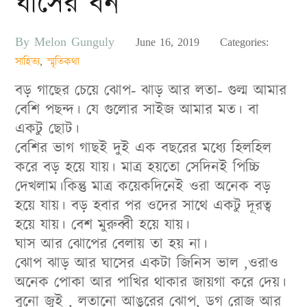
ঘাসের বন
By
Melon Gunguly
Posted
June 16, 2019
Categories:
on
সাহিত্য
,
স্মৃতিকথা
বড় গাছের চেয়ে ঝোপ- ঝাড় আর লতা- গুল্ম আমার
বেশি পছন্দ। যে গুলোর সাইজ আমার মত। বা
একটু ছোট।
বেশির ভাগ গাছই দুই এক বছরের মধ্যে হিলহিল
করে বড় হয়ে যায়। মাত্র হয়তো সেদিনই পিচ্চি
দেখলাম।কিন্তু মাত্র কয়েকদিনেই ওরা অনেক বড়
হয়ে যায়। বড় হবার পর ওদের সাথে একটু দূরত্ব
হয়ে যায়। বেশ মুরুব্বী হয়ে যায়।
ঘাস আর ঝোপের বেলায় তা হয় না।
ঝোপ ঝাড় আর ঘাসের একটা জিনিস ভাল ,ওরাও
অনেক পোকা আর পাখির থাকার জায়গা করে দেয়।
বুনো জুই , লতানো আঙুরের ঝোপ, ডগ রোজ আর