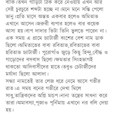
বাকি।তখন গাড়িটা ঠিক করে নেওয়ায় এখন আর
সেই চুরচুরে শব্দটা হচ্ছে না।মনে মনে সস্তি পেলো
ভানু।প্রতি মাসে অন্তত একবার হলেও অমিতাভ
এখানে আসেন।জরুরী ব্যপার হলেও বার কয়েক
আসা হয়।বাপ দাদার ভিটা তিনি ভুলতে পারেন না।
এক সময় এ গ্রামে চ্যাটার্জী বংশের বেশ নাম ডাক
ছিলো।অমিতাভের বাবা রবিতাভ,রবিতাভের বাবা
হরিতাভ চ্যাটার্জী। পুরোগাঁও জুড়ে কিছু হিন্দু,বৌদ্ধ ও
গাড়োদের বসবাস ছিলো।ক্ষমতার সিংহভাগই
থাকতো আদিবাসীদের হাতে।তবুও চেটার্জীদের
মর্যাদা ছিলো আলাদা।
সন্ধ্যা নামতেই তার লেজ ধরে নেমে আসে গভীর
রাত।এ সময় বনের গভীরে দেখা মিলে
সাধু,তান্ত্রিকদের অগ্নি মন্ডপ।নানা তন্ত্রের সাধনা করে
তারা।অমাবস্যা,পূজাও পূর্নিমায় এখানে নর বলি দেয়া
হয়।