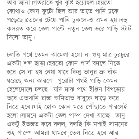
তার জানা।গতরাতে খুব বৃষ্টি হয়েছিল।হয়তো
কোথাও কোন ফুটো ছিল আর তাতে পানি ঢুকে
পড়েছে।তেলের টেঙ্কে পানি ঢুকলে-ও এমন হয়।বহু
কসরত করে তেল পাল্টে নতুন তেল ভরে গাড়ি স্টার্ট
দিলো ভানু।
চলতি পথে তেমন ঝামেলা হলো না শুধু মাত্র চুরচুরে
একটা শব্দ ছাড়া।হয়তো কোন পার্স বদলে নিতে
হবে।সে না হয় নেয়া যাবে কিন্তু ভানুর ভ্রু বাঁক
ধরেছে অন্য কারণে। পুরোটা পথই গাড়ি কেমন
হেলেদোলে চলছে। যদি মাঝ পথে ইঞ্জিন বিগড়োয়
তবে এতখানি রাস্তা অমিতাভ বাবুকে ঘাড়ে করে
নিতে হবে।যাই হোক কোন মতে পৌঁছাতে পারলেই
হলো।সামনে একটা তেল পাম্প দেখা যাচ্ছে। ভানু
একটু ইতস্তত করে বলল, বলছি কি মশাই সামনের
ওই পাম্পে আমরা থামবো,তেল নিতে হবে আর