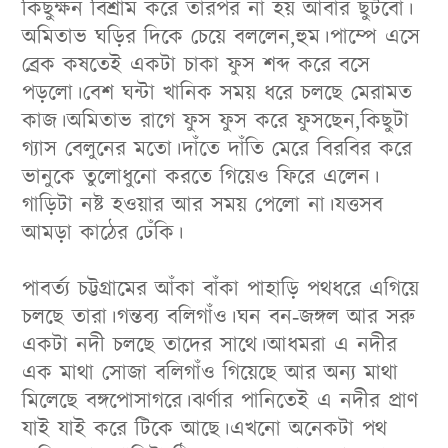
কিছুক্ষন বিশ্রাম করে তারপর না হয় আবার ছুটবো।
অমিতাভ ঘড়ির দিকে চেয়ে বললেন,হুম।পাম্পে এসে
ব্রেক কষতেই একটা চাকা ফুস শব্দ করে বসে
পড়লো।বেশ ঘন্টা খানিক সময় ধরে চলছে মেরামত
কাজ।অমিতাভ রাগে ফুস ফুস করে ফুসছেন,কিছুটা
গ্যাস বেলুনের মতো।দাঁতে দাঁতি মেরে বিরবির করে
ভানুকে তুলোধুনো করতে গিয়েও ফিরে এলেন।
গাড়িটা নষ্ট হওয়ার আর সময় পেলো না।যত্তসব
আমড়া কাঠের ঢেঁকি।
পাবর্ত্য চট্টগ্রামের আঁকা বাঁকা পাহাড়ি পথধরে এগিয়ে
চলছে তারা।গন্তব্য বলিগাঁও।ঘন বন-জঙ্গল আর সরু
একটা নদী চলছে তাদের সাথে।আধমরা এ নদীর
এক মাথা সোজা বলিগাঁও গিয়েছে আর অন্য মাথা
মিলেছে বঙ্গপোসাগরে।ঝর্ণার পানিতেই এ নদীর প্রাণ
যাই যাই করে টিকে আছে।এখনো অনেকটা পথ