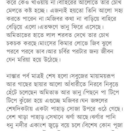
করে কেও খাওয়ায় না।বাহিরের আলোতে তার চোখ
মেলতে কষ্ট হচ্ছে। এজন্যই হয়তো তিনি আলো সহ্য
করতে পারেন না।মজিবর কথা না বাড়িয়ে বাহিরে
বেড়িয়ে এলো।এতক্ষণে ভানু ফিরে এসেছে।
অমিতাভের হাতে লাল শরবত দেখে তার চোখ
চকচক করছে।মাংসের কিমার লোভে জিব ঝুলে
পরবে পরবে ভাব।আর চর্বির পরটার জন্য জীবন
যেন মরিয়া হয়ে উঠেছে।
নাস্তার পর্ব মাত্রই শেষ হলো।সবুজের মায়াময়রূপ
আর গাছের ছায়ার আলো আঁধারীতে নিরবে নিবৃত্তে
হেঁটে চলেছেন অমিতাভ আর ভানু।পিছনে পা টিপে
টিপে কুঁজো হয়ে এগুচ্ছে মজিবর।ঘন জঙ্গলের
শেষদিকটায় একটা পাহাড় সোজা উপরে ওঠে গেছে।
বেশ খাড়া পাহাড়।সেখানে ঝর্ণা আছে।ঝর্ণার পানি
ধনু নদীর একাংশ জুড়ে বয়ে চলে।বিশেষ কোন পূজা