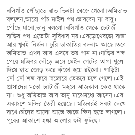
বলিগাঁও পৌঁছাতে রাত তিনটা বেজে গেলো।অমিতাভ
বললেন,আরো পাঁচ মাইল পথ।ভাববেন না বাবু।
পৌঁছে যাবো,ভানু বললো।বলিগাঁও থেকে চেটার্জী
বাড়ির পথ এতোটা সুবিধার নয়।এবড়োখেবড়ো রাস্তা
আর খুবই নির্জন। চুরি ডাকাতির বদনাম আছে।তবে
অমিতাভ এখন আর এসবে ভয় পান না।গাড়ির শব্দ
পেয়ে মজিবর দৌড়ে এসে মেইন গেটের তালা খুলে
দিয়ে হাত জোড় করে কুঁজো হয়ে রইলো। গাড়িটা
সোঁ সোঁ শব্দ করে স্বজোরে ভেতরে চলে গেলো।এই
প্রাসাদের মতো চ্যাটার্জী মহলে আজকাল কেও থাকে
না। শুধু অমিতাভ আর ভানু মাঝেমধ্যে আসেন।এর
একাংশে মন্দির তৈরী হয়েছে। মজিবরই সবটা দেখে
রাখে।চাঁদের আলো আস্তে আস্তে ক্ষিন হতে লাগলো।
পূবের আকাশে হল্কা আলোর ছটা ফুটছে।