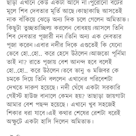
ছাড়া এখানে কেউ একটা আসে না।পুরোনো বটের
মূলে শিব দেবতার মূর্তি আছে।কাছাকাছি আসতেই
নাক বাঁকিয়ে ঝেড়ে অন্য দিক চলে গেলেন অমিতাভ।
কিছুটা তুচ্ছতাচ্ছিল্য করলেন বোধহয়।আসলে তিনি
শিব দেবতার পূজারী নন।তিনি অন্য এক দেবতার
পূজা করেন।এবার নদীর দিকে এগুতেই কি যেনো
ভেবে হো..হো.. করে হেসে উঠলেন।আজতো পূর্নিমা
তাই না? রাতে পূজায় বেশ আনন্দ হবে বলেই
হো..হো.. করে উঠলেন।তবে ভানু ও মজিবর কে
চমকে দিয়ে তিনি বললেন এখানের পরিবেশটা
দেখতে দারুণ হয়েছে। নদী ঘেঁষে একটা সরকারি
গেইস্ট হাউজ বানালে কেমন হয়? তাছাড়া জায়গাটা
আমার বেশ পছন্দ হয়েছে। এখানে খুব সহজেই
শিকার ধরা যাবে।এই কথার শেষের রেশটা ধরেই
অস্ফুটে একটা হাসি দিলেন অমিতাভ।