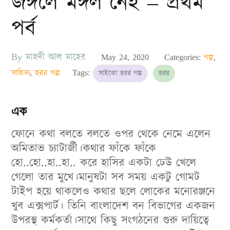
জঙ্গলে মঙ্গল নেই – প্রথম
পর্ব
By
মাহদী আল মাহের
Posted
May 24, 2020
Categories:
গল্প
,
on
সাহিত্য
,
হরর গল্প
Tags:
সাইকো হরর গল্প
হরর
এক
ফোনে কথা বলতে বলতে ওপর থেকে নেমে এলেন
অমিতাভ চ্যাটার্জী।কথার ফাঁকে ফাঁকে
হো..হো..হা..হা.. করে হাসির একটা ঢেউ খেলে
গেলো তার মুখে।মানুষটা সব সময় একটু গোমট
টাইপ হয়ে থাকলেও কথার ছলে লোকের মনোরঞ্জনে
খুব এক্সপার্ট। তিনি বাংলাদেশ বন বিভাগের একজন
উপরস্থ কর্মকর্তা।সাথে কিছু সংগঠনের গুরু দায়িত্বে