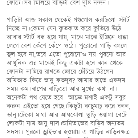
ফোটে।সব মিলিয়ে বাড়িটা বেশ দৃষ্টি নন্দন।
গাড়িটা আজ সকাল থেকেই গণ্ডগোল করছিলো।স্টার্ট
নিচ্ছে না।কেমন যেন কুতকাত করে কুতিয়ে উঠে
আবার স্টার্ট বন্ধ হয়ে যায়, মাঝে মাঝে ইঞ্জিনে ধাক্কা
লেগে বেশ কেঁপে কেঁপে ওঠে। পুরোনো গাড়ি বললে
ভুল হবে না,তবে এতো পুরোনোও নয়।পুরনো আর
আধুনিক এর মাঝেই কিছু একটা হবে।কান থেকে
ফোনটা নামিয়ে রাখতে জোরে চেঁচিয়ে উঠলেন
অমিতাভ।কিরে ভানু কতদূর? আমার হাতে একদম
সময় কম।বাপের বাড়িতো আর মুখের কথা না।
অনেকটা পথ যেতে হবে। আজ্ঞে মশাই একটু সবুর
করুন এইতো হয়ে গেছে।কিছুটা কাচুমাচু করে বলল,
ভানু।টেকো মাথা আর আধঝোলা ভুড়ি ওয়ালা বেটে
লোকটা নাম ভানু দাস।অমিতাভের বাড়ির অন্যতম
সদস্য। পুরনো ড্রাইভার হওয়ায় এ গাড়ির নাড়িনক্ষত্র