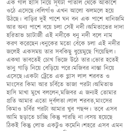
এক গাল হাসি নিয়ে সূর্যটা পাতাল থেকে আকাশে
ওঠে এসেছে।বলিগাঁও এখন আলো ঝলমলে হয়ে
উঠছে। বাড়ির দুই পাশে ঘন বন এক পাশে ধানিজমি
আর অন্য পাশে বয়ে চলা সেই নদী।অমিতাভের দাদা
হরিতাভ চ্যাটার্জী এই নদীকে ধনু নদী বলে নাম
করণ করেছেন।ধনুকের মতো বেঁকে চলা এই নদীর
জলেই একসময় তার সবকিছু ধুয়েমুছে গিয়েছিল।
একথা ভাবতেই চোখ ভিজে উঠে তার।ভোর হতেই
ভানু গাড়ি নিয়ে বেড়িয়ে পরে।মজিবর নাস্তা নিয়ে
এসেছে।একটা ট্রেতে এক গ্লাস লাল শরবত ও
মাংসের কিমা আর চর্বিতে ভাজা পরটা।অমিতাভ
হাসি মাখা মুখে বললেন,মজিবর এ জন্যই তোমার
প্রতি আমার এতো দূর্বলতা।লাল শরবত,মাংসের
কিমাও চর্বির পরটা আমার খুব পছন্দ। তবে এসব
আমি ছড়াতে চাচ্ছি কিন্তু পারছি না।বসয় হয়েছে
ঠিকই কিন্তু লোভ একটুও কমেনি।শহরে এসব এমন