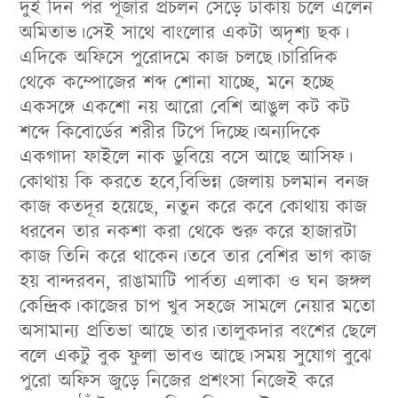
দুই দিন পর পূজার প্রচলন সেড়ে ঢাকায় চলে এলেন
অমিতাভ।সেই সাথে বাংলোর একটা অদৃশ্য ছক।
এদিকে অফিসে পুরোদমে কাজ চলছে।চারিদিক
থেকে কম্পোজের শব্দ শোনা যাচ্ছে, মনে হচ্ছে
একসঙ্গে একশো নয় আরো বেশি আঙুল কট কট
শব্দে কিবোর্ডের শরীর টিপে দিচ্ছে।অন্যদিকে
একগাদা ফাইলে নাক ডুবিয়ে বসে আছে আসিফ।
কোথায় কি করতে হবে,বিভিন্ন জেলায় চলমান বনজ
কাজ কতদূর হয়েছে, নতুন করে কবে কোথায় কাজ
ধরবেন তার নকশা করা থেকে শুরু করে হাজারটা
কাজ তিনি করে থাকেন।তবে তার বেশির ভাগ কাজ
হয় বান্দরবন, রাঙামাটি পার্বত্য এলাকা ও ঘন জঙ্গল
কেন্দ্রিক।কাজের চাপ খুব সহজে সামলে নেয়ার মতো
অসামান্য প্রতিভা আছে তার।তালুকদার বংশের ছেলে
বলে একটু বুক ফুলা ভাবও আছে।সময় সুযোগ বুঝে
পুরো অফিস জুড়ে নিজের প্রশংসা নিজেই করে