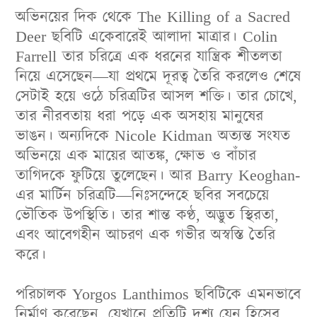
অভিনয়ের দিক থেকে The Killing of a Sacred
Deer ছবিটি একেবারেই আলাদা মাত্রার
।
Colin
Farrell তার চরিত্রে এক ধরনের যান্ত্রিক শীতলতা
নিয়ে এসেছেন—যা প্রথমে দূরত্ব তৈরি করলেও শেষে
সেটাই হয়ে ওঠে চরিত্রটির আসল শক্তি
।
তার চোখে,
তার নীরবতায় ধরা পড়ে এক অসহায় মানুষের
ভাঙন
।
অন্যদিকে Nicole Kidman অত্যন্ত সংযত
অভিনয়ে এক মায়ের আতঙ্ক, ক্ষোভ ও বাঁচার
তাগিদকে ফুটিয়ে তুলেছেন
।
আর Barry Keoghan-
এর মার্টিন চরিত্রটি—নিঃসন্দেহে ছবির সবচেয়ে
ভৌতিক উপস্থিতি
।
তার শান্ত কণ্ঠ, অদ্ভুত স্থিরতা,
এবং আবেগহীন আচরণ এক গভীর অস্বস্তি তৈরি
করে
।
পরিচালক Yorgos Lanthimos ছবিটিকে এমনভাবে
নির্মাণ করেছেন, যেখানে প্রতিটি দৃশ্য যেন হিসেব