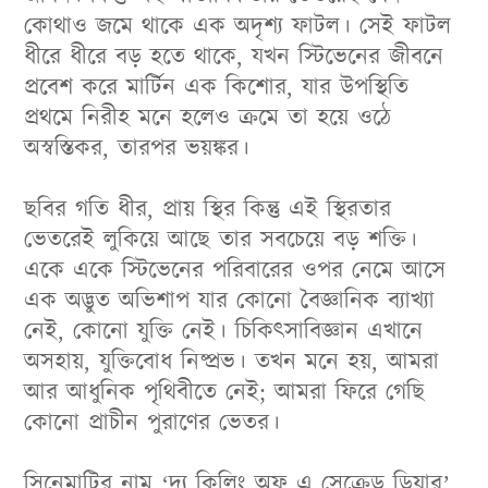
কোথাও
জমে
থাকে
এক
অদৃশ্য
ফাটল
।
সেই
ফাটল
ধীরে
ধীরে
বড়
হতে
থাকে
,
যখন
স্টিভেনের
জীবনে
প্রবেশ
করে
মার্টিন
এক
কিশোর
,
যার
উপস্থিতি
প্রথমে
নিরীহ
মনে
হলেও
ক্রমে
তা
হয়ে
ওঠে
অস্বস্তিকর
,
তারপর
ভয়ঙ্কর
।
ছবির
গতি
ধীর
,
প্রায়
স্থির
কিন্তু
এই
স্থিরতার
ভেতরেই
লুকিয়ে
আছে
তার
সবচেয়ে
বড়
শক্তি
।
একে
একে
স্টিভেনের
পরিবারের
ওপর
নেমে
আসে
এক
অদ্ভুত
অভিশাপ
যার
কোনো
বৈজ্ঞানিক
ব্যাখ্যা
নেই
,
কোনো
যুক্তি
নেই
।
চিকিৎসাবিজ্ঞান
এখানে
অসহায়
,
যুক্তিবোধ
নিষ্প্রভ
।
তখন
মনে
হয়
,
আমরা
আর
আধুনিক
পৃথিবীতে
নেই
;
আমরা
ফিরে
গেছি
কোনো
প্রাচীন
পুরাণের
ভেতর
।
সিনেমাটির নাম ‘দ্য কিলিং অফ এ সেক্রেড ডিয়ার’