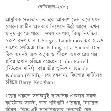
ফেস্টিভ্যাল
–
২০১৭
)
আধুনিক
সভ্যতার
চকচকে
আবরণ
ভেদ
করে
যখন
কোনো
প্রাচীন
অন্ধকার
নিঃশব্দে
উঠে
আসে
,
তখন
মানুষ
বুঝতে
পারে
—
সময়
বদলায়
,
কিন্তু
নিয়তির
স্বরূপ
বদলায়
না
।
Yorgos Lanthimos
এর
২০১৭
সালের
চলচ্চিত্র
The Killing of a Sacred Deer
ঠিক
এমনই
এক
অদ্ভুত
ও
শীতল
অন্ধকারের
গল্প
।
ছবির
প্রধান
চরিত্রে
রয়েছেন
Colin Farrell
(
স্টিভেন
মার্ফি
),
তার
স্ত্রীর
ভূমিকায়
Nicole
Kidman (
অ্যানা
),
এবং
রহস্যময়
কিশোর
মার্টিনের
চরিত্রে
Barry Keoghan
।
গল্পের
শুরুতে
সবকিছুই
স্বাভাবিক
একজন
সফল
কার্ডিয়াক
সার্জন
,
তার
পরিপাটি
পরিবার
,
নিয়ন্ত্রিত
জীবন
।
কিন্তু
এই
স্বাভাবিকতার
ভেতরেই
যেন