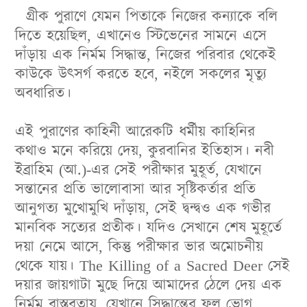
গ্রীক
পুরাণে
যেমন
পিতাকে
নিজের
কন্যাকে
বলি
দিতে
হয়েছিল
,
এখানেও
স্টিভেনের
সামনে
এসে
দাঁড়ায়
এক
নির্মম
সিদ্ধান্ত,
নিজের
পরিবার
থেকেই
কাউকে
উৎসর্গ
করতে
হবে
,
নইলে
সকলের
মৃত্যু
অবধারিত
।
এই
পুরাণের
কাহিনী
আরেকটি
ধর্মীয়
কাহিনির
কথাও
মনে
করিয়ে
দেয়,
কুরবানির
ইতিহাস
।
নবী
ইব্রাহিম
(
আ
.)-
এর
সেই
পরীক্ষার
মুহূর্ত
,
যেখানে
সন্তানের
প্রতি
ভালোবাসা
আর
সৃষ্টিকর্তার
প্রতি
আনুগত্য
মুখোমুখি
দাঁড়ায়,
সেই
দ্বন্দ্বও
এক
গভীর
মানবিক
সত্যের
প্রতীক
।
যদিও
সেখানে
শেষ
মুহূর্তে
দয়া নেমে আসে, কিন্তু পরীক্ষার ভার অমোচনীয়
থেকে যায়
।
The Killing of a Sacred Deer সেই
দয়ার জায়গাটা মুছে দিয়ে আমাদের ঠেলে দেয় এক
নির্মম বাস্তবতায়, যেখানে সিদ্ধান্তের ফল ভোগ