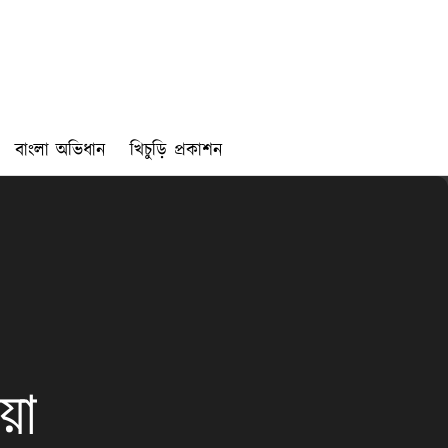
বাংলা অভিধান
খিচুড়ি প্রকাশন
য়া