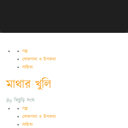
গল্প
লোকগাথা ও উপকথা
সাহিত্য
মাথার খুলি
By
খিচুড়ি সংঘ
গল্প
লোকগাথা ও উপকথা
সাহিত্য