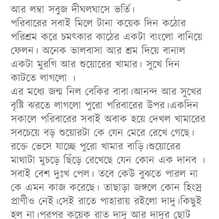
আর লম্বা সবুজ দীঘলঘাসে ভর্তি।
পরিবারের সবাই মিলে টানা কয়েক দিন কঠোর
পরিশ্রম করে চমৎকার কাঠের একটা বাংলো বানিয়ে
ফেলন। অনেক ভালবাসা আর শ্রম দিয়ে বানাল
একটা মুরগি আর শুয়োরের খামার। সুখে দিন
কাটতে লাগলো ।
এর মধ্যে জন্ম নিল বেকির বাবা।আনন্দ আর সুখের
বৃষ্টি ঝরতে লাগলো পুরো পরিবারের উপর।একদিন
সকালে পরিবারের সবাই অবাক হয়ে দেখল খামারের
সবচেয়ে বড় শুয়োরটা কে যেন মেরে রেখে গেছে।
রক্তে ভেসে যাচ্ছে পুরো খামার বাড়ি।শুয়োরের
মাথাটা মুচড়ে ছিঁড়ে রেখেছে যেন কোন এক দানব ।
সবাই বেশ দুঃখ পেল। তবে কেউ বুঝতে পারল না
কে এমন কাজ করেছে। তাছাড়া জঙ্গলে কোন হিংস্র
প্রাণীও নেই।সেই রাতে পাহারায় রইলো দাদু।কিছুই
হল না।পরপর কয়েক রাত দাদু আর দাদুর ছোট