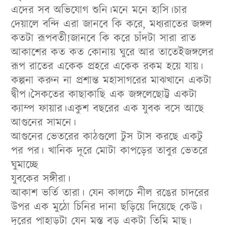
এদের সব অভিযোগ শুনি।মনে মনে হাসি।চার
দেয়ালে বন্দি এরা জানবে কি করে, মধ্যরাতের জঙ্গল
কতটা রূপবতী!জানবে কি করে চাঁদটা সারা রাত
আকাশের কত কত কোনায় ঘুরে আর তাতেইজঙ্গলের
রূপ রাতের একেক প্রহরে একেক রকম হয়ে যায়।
কল্পনা করুন না প্রশান্ত মহাসাগরের মাঝখানে একটা
দ্বীপ।সৈকতের কাছাকাছি এক জঙ্গলেছোট্ট একটা
ক্যাম্প ফায়ার।একুশ বছরের এক যুবক বসে আছে
আগুনের সামনে।
আগুনের ভেতরের কাঠগুলো টুস টাস করছে একটু
পর পর। খানিক দূরে মোটা কাপড়ের তাবুর ভেতরে
ঘুমাচ্ছে
যুবকের সঙ্গীরা।
আকাশ ভর্তি তারা। যেন কালচে নীল রঙের চাদরের
উপর এক মুঠো চিনির দানা ছড়িয়ে দিয়েছে কেউ।
দূরের পাহাড়টা যেন মস্ত বড় একটা তিমি মাছ।