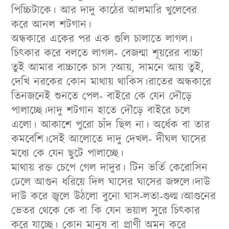
পিচ্চিটাকে। আর দাদু কাঠের আলমারি খুলেবের
করে আনল শটগান।
অন্ধকারে একের পর এক গুলি চালাতে লাগল।
চিৎকার করে বলতে লাগল- বেজন্মা শূয়রের বাচ্চা
তুই আমার বাচ্চাকে চাস ?আয়, সামনে আয় তুই,
দেখি নরকের কোন মাথায় থাকিস।রাতের অন্ধকারে
তিনজনেই শুনতে পেল- বাইরে কে যেন দৌড়ে
পালাচ্ছে।দাদু শটগান হাতে দৌড়ে বাইরে চলে
এলো। আকাশে পুরো চাঁদ ছিল না। অর্ধেক বা তার
কমবেশি।সেই আলোতে দাদু দেখল- দীঘল ঘাসের
মধ্যে কে যেন ছুটে পালাচ্ছে।
মাথায় রক্ত চেপে গেল দাদুর। টিন ভর্তি কেরোসিন
ঢেলে আগুন ধরিয়ে দিল ঘাসের ঘাসের জঙ্গলে।দাউ
দাউ করে জ্বলে উঠলো বুনো ঘাস-লতা-গুল্ম।আগুনের
ভেতর থেকে কে বা কি যেন ভয়াল সুরে চিৎকার
করে যাচ্ছে। কোন মানুষ বা প্রাণী অমন করে