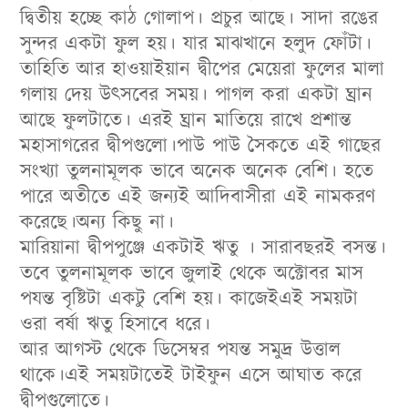
দ্বিতীয় হচ্ছে কাঠ গোলাপ। প্রচুর আছে। সাদা রঙের
সুন্দর একটা ফুল হয়। যার মাঝখানে হলুদ ফোঁটা।
তাহিতি আর হাওয়াইয়ান দ্বীপের মেয়েরা ফুলের মালা
গলায় দেয় উৎসবের সময়। পাগল করা একটা ঘ্রান
আছে ফুলটাতে। এরই ঘ্রান মাতিয়ে রাখে প্রশান্ত
মহাসাগরের দ্বীপগুলো।পাউ পাউ সৈকতে এই গাছের
সংখ্যা তুলনামূলক ভাবে অনেক অনেক বেশি। হতে
পারে অতীতে এই জন্যই আদিবাসীরা এই নামকরণ
করেছে।অন্য কিছু না।
মারিয়ানা দ্বীপপুঞ্জে একটাই ঋতু । সারাবছরই বসন্ত।
তবে তুলনামূলক ভাবে জুলাই থেকে অক্টোবর মাস
পযন্ত বৃষ্টিটা একটু বেশি হয়। কাজেইএই সময়টা
ওরা বর্ষা ঋতু হিসাবে ধরে।
আর আগস্ট থেকে ডিসেম্বর পযন্ত সমুদ্র উত্তাল
থাকে।এই সময়টাতেই টাইফুন এসে আঘাত করে
দ্বীপগুলোতে।