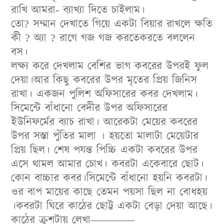
রাখি আমরা- ব্যাখ্যা দিতে চাইলাম।
তো? সম্মান দেখাতে গিয়ে একটা বিয়ার রাখলে ক্ষতি
কী ? অ্যা ? রাগে গজ গজ করতেকরতে বললেন
বস।
লক্ষ্য করে দেখলাম বেশির ভাগ কবরের উপরই ফুল
দেয়া।আর কিছু কবরের উপর মৃতের প্রিয় জিনিস
রাখা। একজন পুলিশ অফিসারের কবর দেখলাম।
সিমেন্টে বাঁধানো বেদীর উপর অফিসারের
ইউনিফর্মের ব্যাচ রাখা। আরেকটা মেয়ের কবরের
উপর সস্তা পুঁতির মালা । হয়তো মালাটা মেয়েটার
প্রিয় ছিল। শেষ পযন্ত পিচ্চি একটা কবরের উপর
এসে থামল আমার চোখ। কবরটা একেবারে ছোট।
কোন বাচ্চার কবর।সিমেন্টে বাঁধানো হয়নি কবরটা।
ওর বাপ মায়ের কাছে তেমন পয়সা ছিল না বোধহয়
।কবরটা ঘিরে কাঠের ছোট্ট একটা বেড়া দেয়া আছে।
কাঠের ক্রুশটায় লেখা————