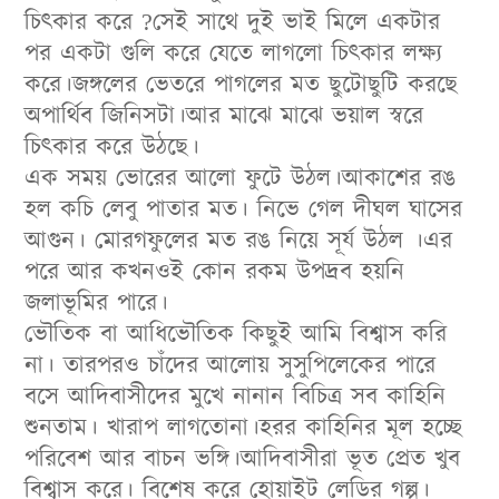
চিৎকার করে ?সেই সাথে দুই ভাই মিলে একটার
পর একটা গুলি করে যেতে লাগলো চিৎকার লক্ষ্য
করে।জঙ্গলের ভেতরে পাগলের মত ছুটোছুটি করছে
অপার্থিব জিনিসটা।আর মাঝে মাঝে ভয়াল স্বরে
চিৎকার করে উঠছে।
এক সময় ভোরের আলো ফুটে উঠল।আকাশের রঙ
হল কচি লেবু পাতার মত। নিভে গেল দীঘল ঘাসের
আগুন। মোরগফুলের মত রঙ নিয়ে সূর্য উঠল ।এর
পরে আর কখনওই কোন রকম উপদ্রব হয়নি
জলাভূমির পারে।
ভৌতিক বা আধিভৌতিক কিছুই আমি বিশ্বাস করি
না। তারপরও চাঁদের আলোয় সুসুপিলেকের পারে
বসে আদিবাসীদের মুখে নানান বিচিত্র সব কাহিনি
শুনতাম। খারাপ লাগতোনা।হরর কাহিনির মূল হচ্ছে
পরিবেশ আর বাচন ভঙ্গি।আদিবাসীরা ভূত প্রেত খুব
বিশ্বাস করে। বিশেষ করে হোয়াইট লেডির গল্প।