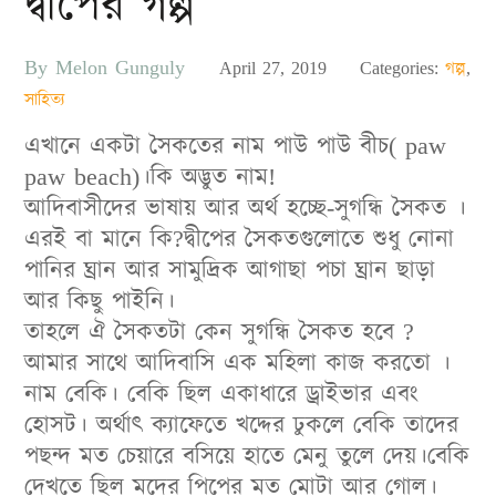
দ্বীপের গল্প
By
Melon Gunguly
Posted
April 27, 2019
Categories:
গল্প
,
on
সাহিত্য
এখানে একটা সৈকতের নাম পাউ পাউ বীচ( paw
paw beach)।কি অদ্ভুত নাম!
আদিবাসীদের ভাষায় আর অর্থ হচ্ছে-সুগন্ধি সৈকত ।
এরই বা মানে কি?দ্বীপের সৈকতগুলোতে শুধু নোনা
পানির ঘ্রান আর সামুদ্রিক আগাছা পচা ঘ্রান ছাড়া
আর কিছু পাইনি।
তাহলে ঐ সৈকতটা কেন সুগন্ধি সৈকত হবে ?
আমার সাথে আদিবাসি এক মহিলা কাজ করতো ।
নাম বেকি। বেকি ছিল একাধারে ড্রাইভার এবং
হোসট। অর্থাৎ ক্যাফেতে খদ্দের ঢুকলে বেকি তাদের
পছন্দ মত চেয়ারে বসিয়ে হাতে মেনু তুলে দেয়।বেকি
দেখতে ছিল মদের পিপের মত মোটা আর গোল।