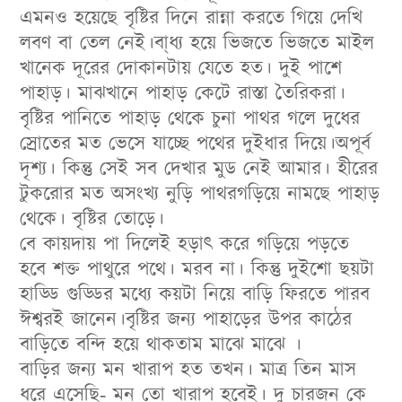
এমনও হয়েছে বৃষ্টির দিনে রান্না করতে গিয়ে দেখি
লবণ বা তেল নেই।বা্ধ্য হয়ে ভিজতে ভিজতে মাইল
খানেক দূরের দোকানটায় যেতে হত। দুই পাশে
পাহাড়। মাঝখানে পাহাড় কেটে রাস্তা তৈরিকরা।
বৃষ্টির পানিতে পাহাড় থেকে চুনা পাথর গলে দুধের
স্রোতের মত ভেসে যাচ্ছে পথের দুইধার দিয়ে।অপূর্ব
দৃশ্য। কিন্তু সেই সব দেখার মুড নেই আমার। হীরের
টুকরোর মত অসংখ্য নুড়ি পাথরগড়িয়ে নামছে পাহাড়
থেকে। বৃষ্টির তোড়ে।
বে কায়দায় পা দিলেই হড়াৎ করে গড়িয়ে পড়তে
হবে শক্ত পাথুরে পথে। মরব না। কিন্তু দুইশো ছয়টা
হাড্ডি গুড্ডির মধ্যে কয়টা নিয়ে বাড়ি ফিরতে পারব
ঈশ্বরই জানেন।বৃষ্টির জন্য পাহাড়ের উপর কাঠের
বাড়িতে বন্দি হয়ে থাকতাম মাঝে মাঝে ।
বাড়ির জন্য মন খারাপ হত তখন। মাত্র তিন মাস
ধরে এসেছি- মন তো খারাপ হবেই। দু চারজন কে