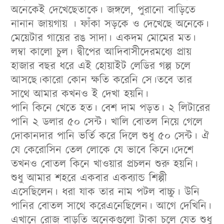
অনেকেই দেখেছেতাকে। জঙ্গলে, পুরানো বাড়িতে
নানান জায়গায় । ফাঁকা সড়কে ও দেখেছে অনেকে।
মেয়েটার গায়ের রঙ সাদা। একদম মোমের মত।
লম্বা কালো চুল। দ্বীপের আদিবাসীদেরমধ্যে প্রায়
হাজার বছর ধরে এই হোয়াইট লেডির গল্প চলে
আসছে।কারো কোন ক্ষতি করেনি সে।তবে তার
সাথে আমার কখনও ই দেখা হয়নি।
পানি কিনে খেতে হত। বেশ দাম পড়ত। ২ লিটারের
পানি ২ ডলার ৫০ সেন্ট। খালি বোতল নিয়ে গেলে
দোকানদার পানি ভর্তি করে দিলে শুধু ৫০ সেন্ট। ঐ
যে কেরোসিন তেল লোকে যে ভাবে কিনে।দেশে
তখনও বোতল কিনে খাওয়ার প্রচলন শুরু হয়নি।
শুধু আমার শহরে একবার একব্যান্ড শিল্পী
এসেছিলেন। ধরা যাক তার নাম পটল বাচ্চু। উনি
পানির বোতল সাথে করেএনেছিলেন। আগে দেখিনি।
এখানে রোজ বাড়তি অনেকগুলো টাকা চলে যেত শুধু