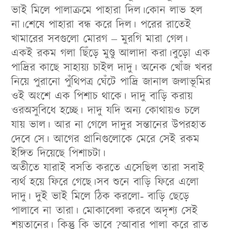
ভাই মিলে পালাক্রমে পাহারা দিল।কোন লাভ হল
না।শেষে পাহারা বন্ধ করে দিল। পরের রাতেই
খামারের সবগুলো মোরগ – মুরগি মারা গেল।
একই রকম গলা ছিঁড়ে মুণ্ডু আলাদা করা।বুড়ো এক
পাদ্রির কাছে সাহায়্য চাইল দাদু। অনেক খোঁজ খবর
নিয়ে পুরানো পুঁথিপত্র ঘেঁটে পাদ্রি জানাল জলাভূমির
ওই অংশে এক পিশাচ থাকে। দাদু বাড়ি করায়
ওরঅসুবিধে হচ্ছে। দাদু যদি অন্য কোথায়ও চলে
যায় ভাল। আর না গেলে দাদুর সন্তানের উপরহাত
দেবে সে। আগের প্রানিগুলোকে মেরে সেই রকম
ইঙ্গিত দিয়েছে পিশাচটা।
অতীতে যারাই বসতি করতে এসেছিল তারা সবাই
ব্যর্থ হয়ে ফিরে গেছে।সব শুনে বাড়ি ফিরে এলো
দাদু। দুই ভাই মিলে ঠিক করলো- বাড়ি ছেড়ে
পালাবে না তারা। মোকাবেলা করবে অদৃশ্য সেই
শয়তানের। কিন্তু কি ভাবে ?আবার পালা করে রাত