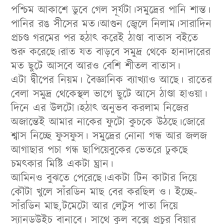
পশ্চিম আকাশে ডুবে গেল সূর্যটা।সমুদ্রের পানি শান্ত।
পানির রঙ সীসের মত।আগুন জ্বেলে নিলাম।সারাদিন
প্রচণ্ড গরমের পর হঠাৎ করেই ঠাণ্ডা বাতাস বইতে
শুরু করেছে।রাত যত বাড়বে সমুদ্র থেকে হানাদারের
মত ছুটে আসবে আরও বেশি শীতল বাতাস।
এটা দ্বীপের নিয়ম। বৈজ্ঞানিক ব্যাখ্যাও আছে। রাতের
বেলা সমুদ্র থেকেস্থল ভাগে ছুটে আসে ঠাণ্ডা হাওয়া।
দিনে এর উলটো।হঠাৎ অনুভব করলাম নিজের
অজান্তেই আমার নাকের ফুটো কুচকে উঠছে।জোরে
শ্বাস নিচ্ছে ফুসফুস। সমুদ্রের নোনা গন্ধ আর জলজ
আগাছার পচা গন্ধ ছাপিয়েবুকের ভেতরে ঢুকছে
চমৎকার মিষ্টি একটা ঘ্রান।
আমিনও বুঝতে পেরেছে।একটা টিন কাটার দিয়ে
কৌটা খুলে সাঁরডিন মাছ বের করছিল ও। ইচ্ছে-
সাঁরডিন মাছ,টমেটো আর লেটুস পাতা দিয়ে
স্যা্নডউইচ বানাবে। সাথে কুল বক্সে প্রচুর বিয়ার