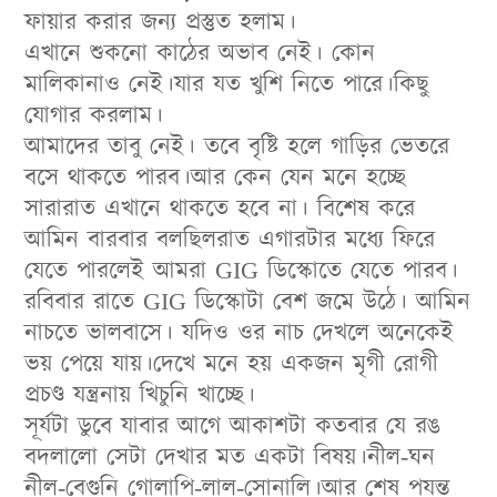
ফায়ার করার জন্য প্রস্তুত হলাম।
এখানে শুকনো কাঠের অভাব নেই। কোন
মালিকানাও নেই।যার যত খুশি নিতে পারে।কিছু
যোগার করলাম।
আমাদের তাবু নেই। তবে বৃষ্টি হলে গাড়ির ভেতরে
বসে থাকতে পারব।আর কেন যেন মনে হচ্ছে
সারারাত এখানে থাকতে হবে না। বিশেষ করে
আমিন বারবার বলছিলরাত এগারটার মধ্যে ফিরে
যেতে পারলেই আমরা GIG ডিস্কোতে যেতে পারব।
রবিবার রাতে GIG ডিস্কোটা বেশ জমে উঠে। আমিন
নাচতে ভালবাসে। যদিও ওর নাচ দেখলে অনেকেই
ভয় পেয়ে যায়।দেখে মনে হয় একজন মৃগী রোগী
প্রচণ্ড যন্ত্রনায় খিচুনি খাচ্ছে।
সূর্যটা ডুবে যাবার আগে আকাশটা কতবার যে রঙ
বদলালো সেটা দেখার মত একটা বিষয়।নীল-ঘন
নীল-বেগুনি গোলাপি-লাল-সোনালি।আর শেষ পযন্ত