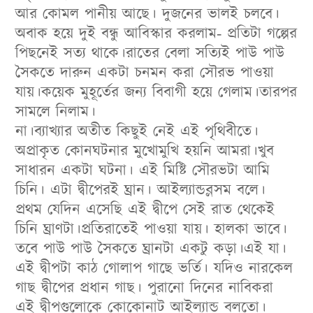
আর কোমল পানীয় আছে। দুজনের ভালই চলবে।
অবাক হয়ে দুই বন্ধু আবিস্কার করলাম- প্রতিটা গল্পের
পিছনেই সত্য থাকে।রাতের বেলা সত্যিই পাউ পাউ
সৈকতে দারুন একটা চনমন করা সৌরভ পাওয়া
যায়।কয়েক মুহূর্তের জন্য বিবাগী হয়ে গেলাম।তারপর
সামলে নিলাম।
না।ব্যাখ্যার অতীত কিছুই নেই এই পৃথিবীতে।
অপ্রাকৃত কোনঘটনার মুখোমুখি হয়নি আমরা।খুব
সাধারন একটা ঘটনা। এই মিষ্টি সৌরভটা আমি
চিনি। এটা দ্বীপেরই ঘ্রান। আইল্যান্ডব্লসম বলে।
প্রথম যেদিন এসেছি এই দ্বীপে সেই রাত থেকেই
চিনি ঘ্রাণটা।প্রতিরাতেই পাওয়া যায়। হালকা ভাবে।
তবে পাউ পাউ সৈকতে ঘ্রানটা একটু কড়া।এই যা।
এই দ্বীপটা কাঠ গোলাপ গাছে ভর্তি। যদিও নারকেল
গাছ দ্বীপের প্রধান গাছ। পুরানো দিনের নাবিকরা
এই দ্বীপগুলোকে কোকোনাট আইল্যান্ড বলতো।