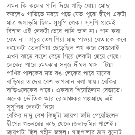
এমন কি কলের পানি দিয়ে গাড়ি ধোয়া মোছা
করলেও গাড়িতে মরচে পড়ে যেত।পুরো দ্বীপে একটা
মাত্র জলাভূমি ছিল- সুসুপি লেক। সুসুপি গ্রামেই
বিশাল এই লেকটা।তবে পানি ভাল না। পান করা
যেত না। প্রচুর তেলাপিয়া মাছ পাওয়া যেত।কে কবে
কয়েকটা তেলাপিয়া ছেড়েছিল শখ করে সেগুলোই
এখন ঝাড়ে বংশে বেড়ে গিয়ে লেকটা ছেয়ে গেছে।
লেকের পারে চমৎকার সবুজ দীঘল ঘাস। টিয়া
পাখির পালকের মত রঙ।লেকের পারে যাদের
বাড়িঘর তাদের বেশ ভাগ্যবান বলা যায়। বেকির
বাড়িওলেকের পারে। একবার গিয়েছিলাম বেড়াতে।
অনেক ভৌতিক আর রোমাঞ্চকর গল্পআছে এই
সুসুপির লেকটা নিয়ে।
বেকির দাদু বেশ কিছুটা জায়গা জমি পেয়েছিলেন
দ্বীপের গভনরের কাছ থেকে।জলাভূমির পাশেই।
জায়গাটা ছিল গহীন জঙ্গল। গাছপালার ঠাস বুনোট