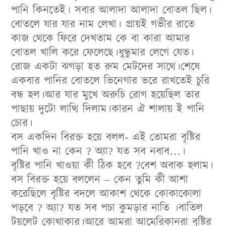
পানি কিনতেই। সবার আলাদা আলাদা বোতল ছিল।
বোতলে যার যার নাম লেখা। প্রায়ই গভীর রাতে
কাজ থেকে ফিরে দেখতাম কে বা কারা আমার
বোতল খালি করে ফেলেছে।ধুন্ধুমার লেগে যেত।
রোজ একটা ঝগড়া হত রুম মেটদের সাথে।শেষে
একবার পানির বোতলে ভিনেগার ভরে রাখতেই চুরি
বন্ধ হল।আর যার মুখে অরুচি রোগ হয়েছিল তার
পাছায় দুটো লাত্থি দিলাম।কারন ঐ শালায় ই পানি
চোর।
বস একদিন বিরক্ত হয়ে বলল- এই তোমরা বৃষ্টির
পানি খাও না কেন ? অ্যা? যত সব নবাব…।
বৃষ্টির পানি খাওয়া কী ঠিক হবে ?বেশ অবাক হলাম।
বস বিরক্ত হয়ে বললেন – কেন তুমি কী আশা
করেছিলে বৃষ্টির বদলে আকাশ থেকে কোকাকোলা
পড়বে ? অ্যা? যত সব পচা কুমড়ার নাতি ।বাতিল
টয়লেট কোথাকার।আরে আমরা আমেরিকানরা বৃষ্টির