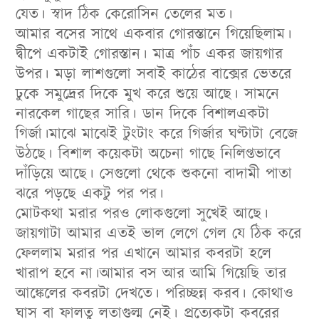
যেত। স্বাদ ঠিক কেরোসিন তেলের মত।
আমার বসের সাথে একবার গোরস্তানে গিয়েছিলাম।
দ্বীপে একটাই গোরস্তান। মাত্র পাঁচ একর জায়গার
উপর। মড়া লাশগুলো সবাই কাঠের বাক্সের ভেতরে
ঢুকে সমুদ্রের দিকে মুখ করে শুয়ে আছে। সামনে
নারকেল গাছের সারি। ডান দিকে বিশালএকটা
গির্জা।মাঝে মাঝেই টুংটাং করে গির্জার ঘণ্টাটা বেজে
উঠছে। বিশাল কয়েকটা অচেনা গাছে নিলিপ্তভাবে
দাঁড়িয়ে আছে। সেগুলো থেকে শুকনো বাদামী পাতা
ঝরে পড়ছে একটু পর পর।
মোটকথা মরার পরও লোকগুলো সুখেই আছে।
জায়গাটা আমার এতই ভাল লেগে গেল যে ঠিক করে
ফেললাম মরার পর এখানে আমার কবরটা হলে
খারাপ হবে না।আমার বস আর আমি গিয়েছি তার
আঙ্কেলের কবরটা দেখতে। পরিচ্ছন্ন করব। কোথাও
ঘাস বা ফালতু লতাগুল্ম নেই। প্রত্যেকটা কবরের