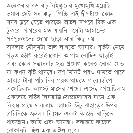
অনেকবার বড় বড় টাইফুনের মুখোমুখি হয়েছি।
ভয়াল সেই সব ঝড়। পিচ্চি এই দ্বীপটাযে কোন
সময় ডুবে যেতে পারতো অতল সাগরে।ঠিক এক
টুকরো পাথরের মত।যায়নি। সেটা আমাদের
পূর্বপুরুষদের দোয়া ছাড়া আর কিছু নয়।
বাদলার মৌসুমটা ভাল লাগতো আমার। বৃষ্টিটা নেমে
পড়ত হঠাৎ করেই।কোন আগাম নোটিশ ছাড়াই।
এবং কোন সম্ভাবনার সুত্র প্রযোগ করেও বোঝা যেত
না কখন বৃষ্টি থামবে। দশ মিনিট পরও থামতে পারে
আবার টানা পাঁচ দিন পরও থামতে পারে।দ্বীপে
এসেছিলাম আগস্ট মাসের শেষে। এসেই পেয়েছিলাম
একঘেয়ে বৃষ্টির দিনরাত্রি।সান্তালোরিস নামে এক
নিঝুম গ্রামে থাকতাম। গ্রামটা উঁচু পাহাড়ের উপর।
চারিদিকে জঙ্গল। নিঃসঙ্গ একটা কাঠের বাড়িতে
থাকতাম। আমি এবং আমরা। সবচেয়ে কাছের
দোকানটা ছিল এক মাইল দূরে।