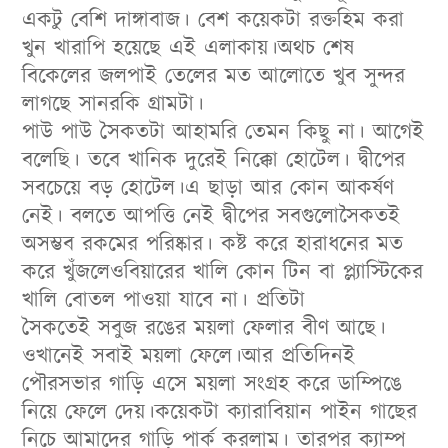
একটু বেশি দাঙ্গাবাজ। বেশ কয়েকটা রক্তহিম করা
খুন খারাপি হয়েছে এই এলাকায়।অথচ শেষ
বিকেলের জলপাই তেলের মত আলোতে খুব সুন্দর
লাগছে সানরকি গ্রামটা।
পাউ পাউ সৈকতটা আহামরি তেমন কিছু না। আগেই
বলেছি। তবে খানিক দুরেই নিক্কো হোটেল। দ্বীপের
সবচেয়ে বড় হোটেল।এ ছাড়া আর কোন আকর্ষণ
নেই। বলতে আপত্তি নেই দ্বীপের সবগুলোসৈকতই
অসম্ভব রকমের পরিষ্কার। কষ্ট করে হারাধনের মত
করে খুঁজলেওবিয়ারের খালি কোন টিন বা প্ল্যাস্টিকের
খালি বোতল পাওয়া যাবে না। প্রতিটা
সৈকতেই সবুজ রঙের ময়লা ফেলার বীণ আছে।
ওখানেই সবাই ময়লা ফেলে।আর প্রতিদিনই
পৌরসভার গাড়ি এসে ময়লা সংগ্রহ করে ডাম্পিঙে
নিয়ে ফেলে দেয়।কয়েকটা ক্যারাবিয়ান পাইন গাছের
নিচে আমাদের গাড়ি পার্ক করলাম। তারপর ক্যাম্প