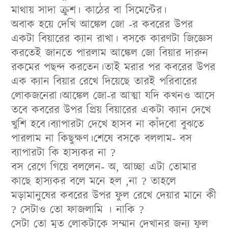
মাথায় সাদা ক্রুশ। কাঠের বা সিমেন্টের।
অবাক হয়ে দেখি আঙ্কেল জো -র কবরের উপর
একটা বিয়ারের ক্যান রাখা। বসকে কারণটা জিজ্ঞেস
করতেই জানতে পারলাম আঙ্কেল জো বিয়ার দারুন
রকমের পছন্দ করতেন।তাই মরার পর কবরের উপর
এক ক্যান বিয়ার রেখে দিয়েছে তারই পরিবারের
লোকজনেরা।আঙ্কেল জো-র আত্মা যদি কখনও আসে
তবে কবরের উপর প্রিয় বিয়ারের একটা ক্যান দেখে
খুশি হবে।ব্যাপারটা দেখে হাসব না কাঁদবো বুঝতে
পারলাম না কিছুক্ষণ।শেষে বসকে বললাম- বস
ব্যাপারটা কি হাস্যকর না ?
বস রেগে গিয়ে বললেন- অ, আচ্ছা এটা তোমার
কাছে হাস্যকর বলে মনে হল ,না ? তাহলে
মড়ামানুষের কবরের উপর ফুল রেখে দেয়ার মানে কী
? সেটাও তো ফাজলামি । নাকি ?
সেটা তো মৃত লোকটাকে সম্মান দেখানর জন্য ফুল