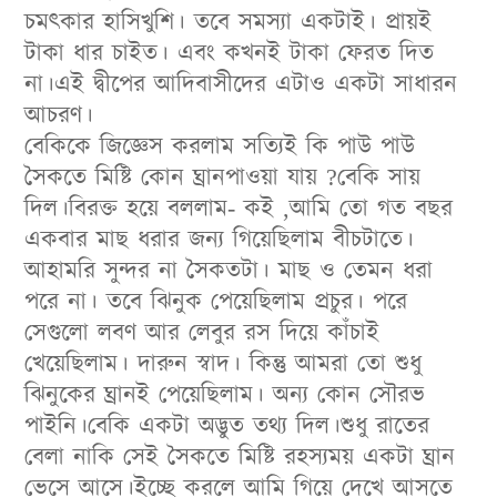
চমৎকার হাসিখুশি। তবে সমস্যা একটাই। প্রায়ই
টাকা ধার চাইত। এবং কখনই টাকা ফেরত দিত
না।এই দ্বীপের আদিবাসীদের এটাও একটা সাধারন
আচরণ।
বেকিকে জিজ্ঞেস করলাম সত্যিই কি পাউ পাউ
সৈকতে মিষ্টি কোন ঘ্রানপাওয়া যায় ?বেকি সায়
দিল।বিরক্ত হয়ে বললাম- কই ,আমি তো গত বছর
একবার মাছ ধরার জন্য গিয়েছিলাম বীচটাতে।
আহামরি সুন্দর না সৈকতটা। মাছ ও তেমন ধরা
পরে না। তবে ঝিনুক পেয়েছিলাম প্রচুর। পরে
সেগুলো লবণ আর লেবুর রস দিয়ে কাঁচাই
খেয়েছিলাম। দারুন স্বাদ। কিন্তু আমরা তো শুধু
ঝিনুকের ঘ্রানই পেয়েছিলাম। অন্য কোন সৌরভ
পাইনি।বেকি একটা অদ্ভুত তথ্য দিল।শুধু রাতের
বেলা নাকি সেই সৈকতে মিষ্টি রহস্যময় একটা ঘ্রান
ভেসে আসে।ইচ্ছে করলে আমি গিয়ে দেখে আসতে