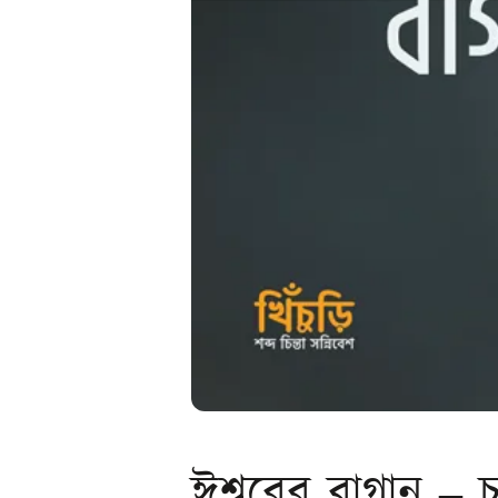
ঈশ্বরের বাগান – চতু