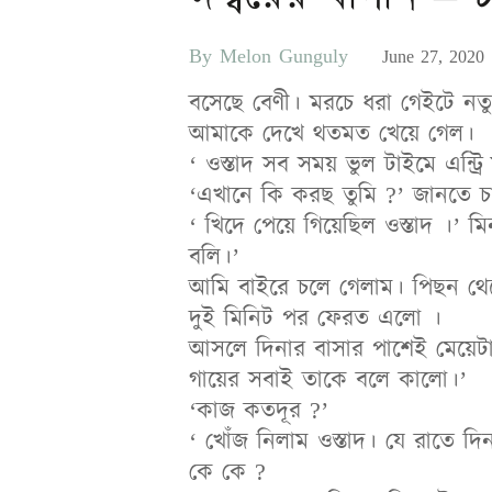
By
Melon Gunguly
Posted
June 27, 2020
on
বসেছে বেণী। মরচে ধরা গেইটে নত
আমাকে দেখে থতমত খেয়ে গেল।
‘ ওস্তাদ সব সময় ভুল টাইমে এন্ট্র
‘এখানে কি করছ তুমি ?’ জানতে 
‘ খিদে পেয়ে গিয়েছিল ওস্তাদ ।’
বলি।’
আমি বাইরে চলে গেলাম। পিছন থে
দুই মিনিট পর ফেরত এলো ।
আসলে দিনার বাসার পাশেই মেয়েটা 
গায়ের সবাই তাকে বলে কালো।’
‘কাজ কতদূর ?’
‘ খোঁজ নিলাম ওস্তাদ। যে রাতে দ
কে কে ?