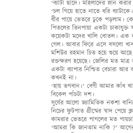
‘ব্যাটা ছাদে। মহিলাদের স্নান কর
‘চল গিয়ে হাতে নাতে ধরি ব্যাটাকে
ধীর পায়ে ভেতরে ঢুকে পড়লাম। কো
পিতলের তিনপায়া একটা চাকাযুক্ত 
কয়েকটা মদের খালি বোতল। এক ঝাঁ
গেল। আবার ফিরে এসে বসলো খাব
মশিউর রহমান চিত হয়ে শুয়ে আছে। 
রক্তক্ষরণ হয়েছে। জেলির মত মাত্র 
একটা ব্যাপার নিশ্চিত বেচারা আ
কখনই না।
‘হায় ভগবান।’ বেণী আমার কাঁধ খ
বিকেল পাঁচটা দশ।
সুর্যের আলো জ্যামিতিক নকশা বা
নিচের ফুটপাত গ্রীষ্মের স্বাদ পেয়ে ক্লা
কামরার ভেতরে পাগলের মত পায়চা
‘আমরা কি জানতাম নাকি ?’ আগের