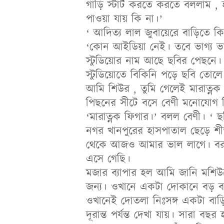
গাড়ি স্টার্ট করতে করতে বললাম ,
পাওয়া যায় কি না।’
‘ আদিত্য লাল জুবায়েরে বাড়িতে কি খ
‘কোন আইডিয়া নেই। তবে ভাগ্য ভ
স্টুডিয়োর নাম আছে ছবির পেছনে।
স্টুডিয়োতে বিকিনি পড়ে ছবি তোলে
আমি শিউর , তুমি গেলেই মারাত্
পিছনের সীটে বসে বেণী মনোযোগ দ
‘মারাত্নক ফিগার।’ বলল বেণী। ‘ ছ
নগর খানপুরের হাসপাতাল ছেড়ে শীত
থেকে আজও আমার ভাল লাগে। বরফ
এসে গেছি।
মজার ব্যাপার হল আমি জানি মশিউরে
জন্য। ওখানে একটা দোকানে বড় ব
ওখানেই দোতলা নিঃসঙ্গ একটা বাড়
দূরান্ত পর্যন্ত দেখা যায়। সারা 