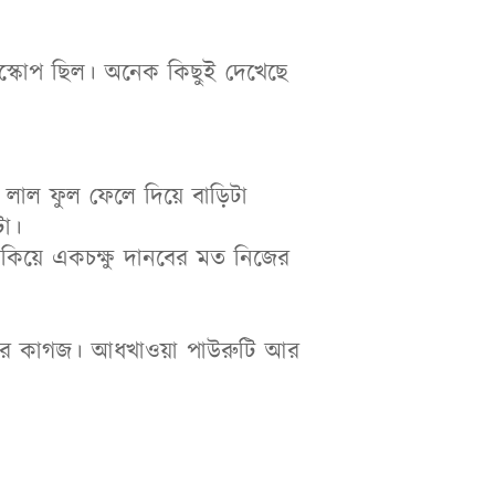
িস্কোপ ছিল। অনেক কিছুই দেখেছে
ওর লাল ফুল ফেলে দিয়ে বাড়িটা
টা।
িকিয়ে একচক্ষু দানবের মত নিজের
বরের কাগজ। আধখাওয়া পাউরুটি আর