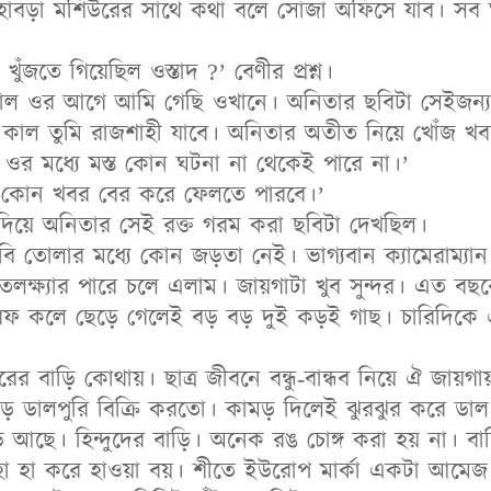
 হাবড়া মশিউরের সাথে কথা বলে সোজা অফিসে যাব। সব ঘট
ুঁজতে গিয়েছিল ওস্তাদ ?’ বেণীর প্রশ্ন।
াল ওর আগে আমি গেছি ওখানে। অনিতার ছবিটা সেইজন্য
 কাল তুমি রাজশাহী যাবে। অনিতার অতীত নিয়ে খোঁজ খ
 ওর মধ্যে মস্ত কোন ঘটনা না থেকেই পারে না।’
নক কোন খবর বের করে ফেলতে পারবে।’
িয়ে অনিতার সেই রক্ত গরম করা ছবিটা দেখছিল।
বি তোলার মধ্যে কোন জড়তা নেই। ভাগ্যবান ক্যামেরাম্যান
লক্ষ্যার পারে চলে এলাম। জায়গাটা খুব সুন্দর। এত বছর
 কলে ছেড়ে গেলেই বড় বড় দুই কড়ই গাছ। চারিদিকে 
র বাড়ি কোথায়। ছাত্র জীবনে বন্ধু-বান্ধব নিয়ে ঐ জায়গা
ড় ডালপুরি বিক্রি করতো। কামড় দিলেই ঝুরঝুর করে ড
ি আছে। হিন্দুদের বাড়ি। অনেক রঙ চোঙ্গ করা হয় না। ব
বছর হা হা করে হাওয়া বয়। শীতে ইউরোপ মার্কা একটা আমেজ