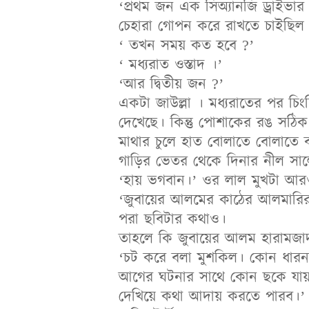
‘প্রথম জন এক সিঅ্যানজি ড্রাইভার
চেহারা গোপন করে রাখতে চাইছিল ম
‘ তখন সময় কত হবে ?’
‘ মধ্যরাত ওস্তাদ ।’
‘আর দ্বিতীয় জন ?’
একটা জাউল্লা । মধ্যরাতের পর চি
দেখেছে। কিন্তু পোশাকের রঙ সঠি
মাথার চুলে হাত বোলাতে বোলাতে 
গাড়ির ভেতর থেকে দিনার নীল সাল
‘হায় ভগবান।’ ওর লাল মুখটা আর
‘জুবায়ের আলমের কাঠের আলমারির
পরা ছবিটার কথাও।
তাহলে কি জুবায়ের আলম হারামজাদ
‘চট করে বলা মুশকিল। কোন ধারনাই
আগের ঘটনার সাথে কোন ছকে যায়
দেখিয়ে কথা আদায় করতে পারব।’