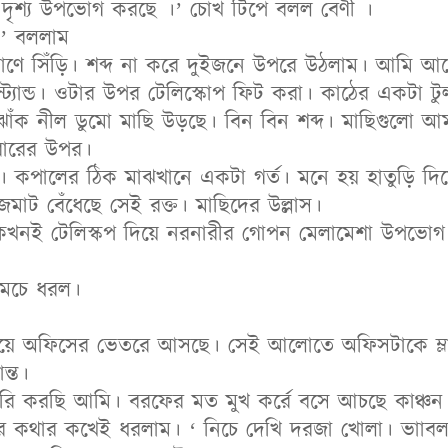
ার দৃশ্য উপভোগ করছে ।’ চোখ টিপে বলল বেণী ।
।’ বললাম
ণে সিঁড়ি। শব্দ না করে দুইজনে উপরে উঠলাম। আমি আগ
স্ট্যান্ড। ওটার উপর টেলিস্কোপ ফিট করা। কাঠের একটা 
ক নীল ডুমো মাছি উড়ছে। বিন বিন শব্দ। মাছিগুলো আম
ারের উপর।
কপালের ঠিক মাঝখানে একটা গর্ত। মনে হয় হাতুড়ি দিয়ে
জমাট বেঁধেছে সেই রক্ত। মাছিদের উল্লাস।
র কখনই টেলিস্কপ দিয়ে নরনারীর গোপন মেলামেশা উপভোগ
ামচে ধরল।
নিয়ে অফিসের ভেতরে আসছে। সেই আলোতে অফিসটাকে ম্লা
ন্ত।
রি করছি আমি। বরফের মত মুখ কর্রে বসে আচছে কাঞ্চন
 কথার কখেই ধরলাম। ‘ নিচে দেখি দরজা খোলা। ভাাবল