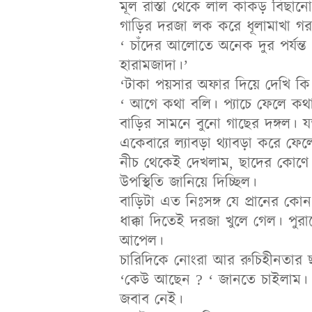
মূল রাস্তা থেকে লাল কাঁকড় বিছান
গাড়ির দরজা লক করে ধূলামাখা গর
‘ চাঁদের আলোতে অনেক দুর পর্যন্
হারামজাদা।’
‘টাকা পয়সার অফার দিয়ে দেখি কি
‘ আগে কথা বলি। প্যাচে ফেলে ক
বাড়ির সামনে বুনো গাছের দঙ্গল। যত
একেবারে ল্যাবড়া থ্যাবড়া করে ফে
নীচ থেকেই দেখলাম, ছাদের কোণে 
উপস্থিতি জানিয়ে দিচ্ছিল।
বাড়িটা এত নিঃসঙ্গ যে প্রানের কোন
ধাক্কা দিতেই দরজা খুলে গেল। 
আপেল।
চারিদিকে নোংরা আর রুচিহীনতার ছা
‘কেউ আছেন ? ‘ জানতে চাইলাম।
জবাব নেই।