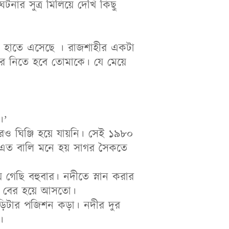
নার সুত্র মিলিয়ে দেখি কিছু
 হাতে এসেছে । রাজশাহীর একটা
বর নিতে হবে তোমাকে। যে মেয়ে
।’
েও ঘিঞ্জি হয়ে যায়নি। সেই ১৯৮০
এত বালি মনে হয় সাগর সৈকতে
য় গেছি বহুবার। নদীতে স্নান করার
াল বের হয়ে আসতো।
াড়িটার পজিশন কড়া। নদীর দুর
।