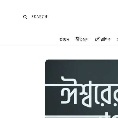
Skip
to
SEARCH
SEARCH
content
প্রচ্ছদ
ইতিহাস
পৌরাণিক
প