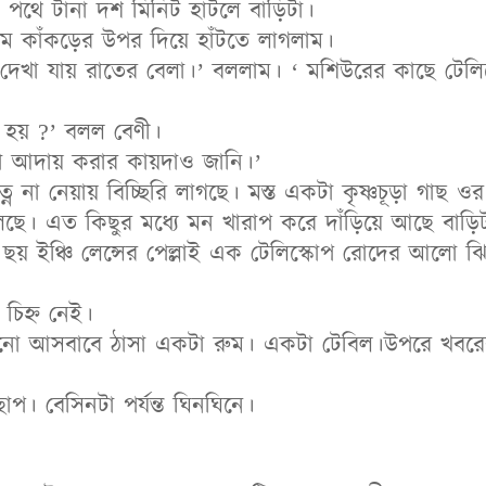
ো পথে টানা দশ মিনিট হাঁটলে বাড়িটা।
ম কাঁকড়ের উপর দিয়ে হাঁটতে লাগলাম।
ত দেখা যায় রাতের বেলা।’ বললাম। ‘ মশিউরের কাছে টেল
 হয় ?’ বলল বেণী।
থা আদায় করার কায়দাও জানি।’
্ন না নেয়ায় বিচ্ছিরি লাগছে। মস্ত একটা কৃষ্ণচূড়া গাছ 
লেছে। এত কিছুর মধ্যে মন খারাপ করে দাঁড়িয়ে আছে বাড়ি
ছয় ইঞ্চি লেন্সের পেল্লাই এক টেলিস্কোপ রোদের আলো ঝ
 চিহ্ন নেই।
পুরানো আসবাবে ঠাসা একটা রুম। একটা টেবিল।উপরে খ
প। বেসিনটা পর্যন্ত ঘিনঘিনে।