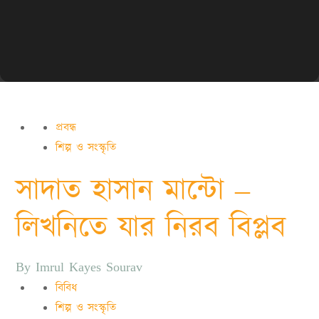
প্রবন্ধ
শিল্প ও সংস্কৃতি
সাদাত হাসান মান্টো –
লিখনিতে যার নিরব বিপ্লব
By
Imrul Kayes Sourav
বিবিধ
শিল্প ও সংস্কৃতি