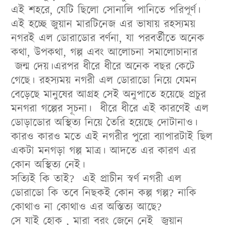
এই শহরে, যেটি ছিলো সোনালি পানিতে পরিপূর্ণ।
এই হচ্ছে জুয়ান মারটিনেজ এর ভাষায় রহস্যময়
নগরই এল ডোরাডোর বর্ণনা, যা পরবর্তীতে অনেক
কথা, উপকথা, গল্প এবং আলোচনা সমালোচানার
জন্ম দেয়।
এরপর ধীরে ধীরে অনেক বছর কেটে
গেছে। রহস্যময় নগরী এল ডোরাডো নিয়ে যেমন
বেড়েছে মানুষের আগ্রহ সেই অনুপাতে হয়েছে প্রচুর
মনগরা গল্পের সূচনা। ধীরে ধীরে এই কারণেই এল
ডোড়াডোর অস্থিত্য নিয়ে তৈরি হয়েছে দোটানাও।
কারও কারও মতে এই নগরীর পুরো ব্যাপারটাই ছিল
একটা মনগড়া গল্প মাত্র। আদতে এর কারণ এর
কোন অস্থিত্য নেই।
সত্যিই কি তাই? এই প্রাচীন স্বর্ণ নগরী এল
ডোরাডো কি তবে নিছকই কোন কল্প গল্প? নাকি
কোথাও না কোথাও এর অস্তিত্য আছে?
সে যাই হোক , মারা বরং জেনে নেই জুয়ান