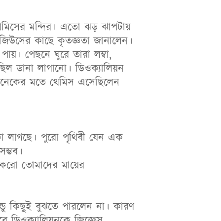
েমিসের মন্দির। এতো ঝড় ঝাপটায়
ও জিউসের কাছে কৃতজ্ঞতা জানালেন।
 পায়। পেছনে ঘুরে তারা লম্বা,
ছিল ডানা লাগানো। ডিওক্যালিয়ন
স।অনেকের মতে থেমিস এসেছিলেন
কা লাগছে। পুরো পৃথিবী যেন এক
সম্ভব।
 করো তোমাদের মায়ের
ন্ডু কিছুই বুঝতে পারলেন না। কারণ
ে ডিওক্যালিয়নকে জিজ্ঞেস