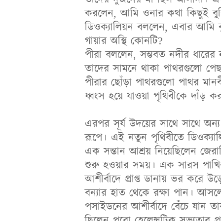
করলেন, আমি ওনার কথা কিছুই ব
ডিওক্যালিয়ন বললেন, এবার আমি বু
গায়ার অস্থি কোনটি?
পীরা বললেন, সম্ভবত নদীর ধারের 
তাদের সামনে থাকা পাথরগুলো পেছ
পীরার ছোঁড়া পাথরগুলো পাথর মানব
ধ্বংস হয়ে যাওয়া পৃথিবীকে দাঁড়
এরপর সূর্য উদয়ের সাথে সাথে অন্য
রূপে। এই নতুন পৃথিবীতে ডিওক্যাল
এক সন্তান আশ্রয় নিয়েছিলেন জেরা
শুরু হওয়ার সময়। এক সারস পাখির 
আশীর্বাদে প্রাপ্ত ডানায় ভর করে
বন্যার হাত থেকে রক্ষা পান। আস
পসাইডনের আশীর্বাদে বেঁচে যান ত
ছিলেন পুরো হেলেন্সটিক সভ্যতার প্