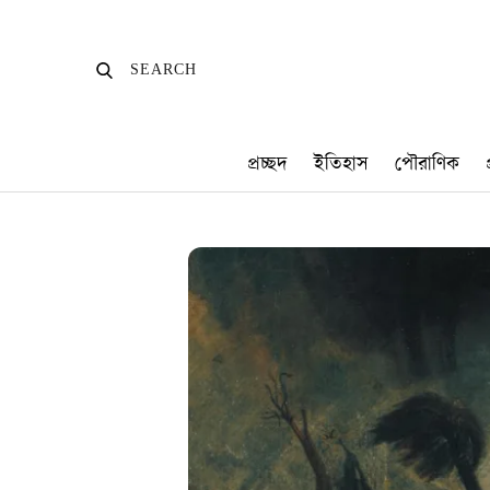
Skip
to
SEARCH
SEARCH
content
প্রচ্ছদ
ইতিহাস
পৌরাণিক
প