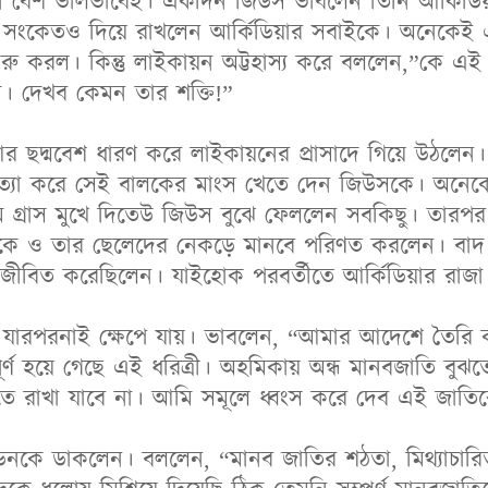
 বেশ ভালভাবেই। একদিন জিউস ভাবলেন তিনি আর্কিডিয়ার
ংকেতও দিয়ে রাখলেন আর্কিডিয়ার সবাইকে। অনেকেই এ
ু করল। কিন্তু লাইকায়ন অট্টহাস্য করে বললেন,”কে এ
ি। দেখব কেমন তার শক্তি!”
আর ছদ্মবেশ ধারণ করে লাইকায়নের প্রাসাদে গিয়ে উঠলে
হত্যা করে সেই বালকের মাংস খেতে দেন জিউসকে। অনে
 গ্রাস মুখে দিতেউ জিউস বুঝে ফেললেন সবকিছু। তারপর
কে ও তার ছেলেদের নেকড়ে মানবে পরিণত করলেন। বাদ
জীবিত করেছিলেন। যাইহোক পরবর্তীতে আর্কিডিয়ার রাজ
ারপরনাই ক্ষেপে যায়। ভাবলেন, “আমার আদেশে তৈরি 
ূর্ণ হয়ে গেছে এই ধরিত্রী। অহমিকায় অন্ধ মানবজাতি বু
তে রাখা যাবে না। আমি সমূলে ধ্বংস করে দেব এই জাতি
নকে ডাকলেন। বললেন, “মানব জাতির শঠতা, মিথ্যাচারিতা