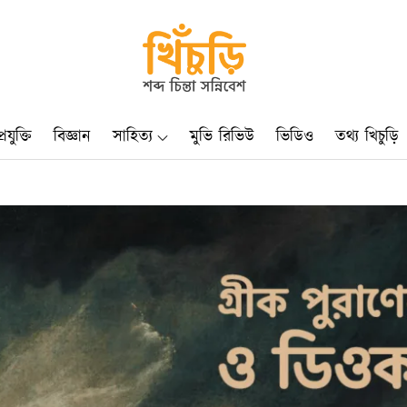
খিচুড়ি
শব্দ চিন্তা সন্নিবেশ
্রযুক্তি
বিজ্ঞান
সাহিত্য
মুভি রিভিউ
ভিডিও
তথ্য খিচুড়ি