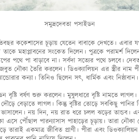
সমুদ্রদেবতা পসাইডন
্রতিবছর ককেশাসের চূড়ায় যেতেন বাবাকে দেখতে। এবার য
াকে মহাপ্লাবনের সংকেত দিলেন। পুত্রকে পরামর্শ দিলেন প
াপের পথে পা বাড়াবে না। সর্বদা সত্যের পথে চলবে। দে
জবুত নৌকা তৈরি করলেন। ডিওক্যালিয়ন এর স্ত্রীর নাম পী
্ডোরার কন্যা। তিনিও ছিলেন সৎ, ধার্মিক এবং নিষ্ঠাবান।
বৃষ্টি বর্ষণ শুরু করলেন। মুষুলধারে বৃষ্টি নামতে লাগল। 
ৌড়ে বেড়াতে লাগল। কিন্তু বৃষ্টির তোড়ে সবকিছু পানি
া ভাসালেন। নয় দিন, নয় রাত ধরে চলল ঝড়ের তান্ডব। 
 এসে পৌঁছাল পারন্যাসাস পাহাড়ের চূড়ায়। তারা নৌকা থ
ে তারাই একমাত্র জীবিত প্রাণী। পীরা এবং ডিওক্যালিয়ন
উস প্লাবনের পানি নামিয়ে দিলেন।