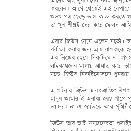
তাদের এই দুরাচারের খবর জানতেন
করবেন। আগে থেকেই এই বেপারে স
অসৎ পথ ছেড়ে ভাল কাজ করতে শুর
তা খুব শীগ্রই বের করে ফেলব আম
এবার জিউস নেমে এলেন মর্ত্যে। 
পরীক্ষা করার জন্য এক বালককে 
এর নিজের ছেলে নিকটিমোস। প্রথম
লাইকায়নের মাথায় আঘাত করে তা
মতে, জিউস নিকটিমোসকে পুনরায় 
এ ঘটনায় জিউস মানবজাতির উপর য
মানুষ আমার ই অবাধ্য হয়? পাপে প
ভয়ঙ্কর। না এ জাতিকে আর পৃথিবী
জিউস তার ভাই সমুদ্রদেবতা পসাইড