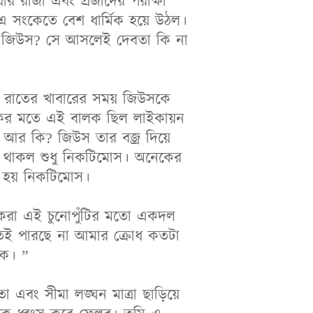
 রাজা এবং প্রজাদের পরীক্ষা
 সংকেতে বেশ ধার্মিক হয়ে উঠল।
ই জিউস? সে আসলেই দেবতা কি না
ন। রাতের খাবারের সময় জিউসকে
কের মতে এই বালক ছিল লাইকায়ন
 আর কি? জিউস তার বজ্র দিয়ে
 থাকল শুধু নিকটিমোস। অনেকের
া হয় নিকটিমোস।
করা এই চুনোপুঁটির মতো একদল
ঝতেই পারছে না আমার ক্রোধ কতটা
কে। ”
 এবং সীমা লঙ্ঘন মাত্রা ছাড়িয়ে