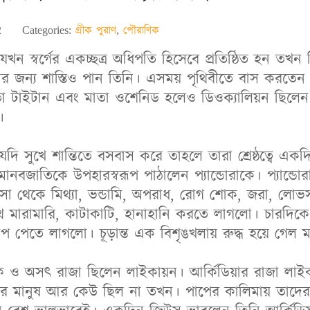
2
Categories:
গ্রীক পুরাণ
,
পৌরাণিক
খন স্বর্গের একচ্ছত্র অধিপতি হিসেবে প্রতিষ্ঠিত হন তখন ত
ার জন্য শাস্তিও পান তিনি। এসময় পৃথিবীতে বাস করতেন
িতা টাইটান এবং মাতা ওশেনিড হলেও ডিওক্যালিয়ন ছিলে
।
যদি সুখে শান্তিতে বসবাস করে তাহলে তারা শ্রেষ্ঠত্বে 
নবজাতিকে উপহারস্বরূপ পাঠালেন প্যান্ডোরাকে। প্যান্ডো
 থেকে মিথ্যা, ভন্ডামি, অপরাধ, রোগ শোক, জরা, লো
ে মারামারি, কাটাকাটি, হানাহানি করতে লাগলো। চারদিক
ূপ পেতে লাগলো। চূড়ান্ত এক বিশৃঙখলায় রুদ্ধ হয়ে গেল 
িক ও অসৎ রাজা ছিলেন লাইকায়ন। আর্কিডিয়ার রাজা লাইক
নিষ্ঠুর মানুষ আর কেউ ছিল না তখন। পাপের কালিমায় তাদের