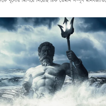
দকে ধূলোয় মিশিয়ে দিয়েছি ঠিক তেমনি সম্পূর্ণ মানবজাত