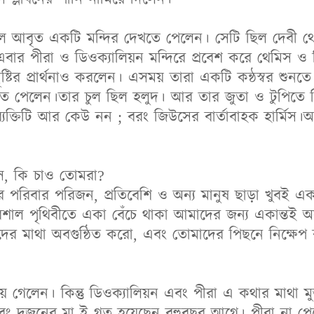
ল আবৃত একটি মন্দির দেখতে পেলেন। সেটি ছিল দেবী থ
 এবার পীরা ও ডিওক্যালিয়ন মন্দিরে প্রবেশ করে থেমিস 
সৃষ্টির প্রার্থনাও করলেন। এসময় তারা একটি কন্ঠস্বর শুনতে
েখতে পেলেন।তার চুল ছিল হলুদ। আর তার জুতা ও টুপিতে 
ব্যক্তিটি আর কেউ নন ; বরং জিউসের বার্তাবাহক হার্মি
ৎস, কি চাও তোমরা?
র পরিবার পরিজন, প্রতিবেশি ও অন্য মানুষ ছাড়া খুবই এ
াল পৃথিবীতে একা বেঁচে থাকা আমাদের জন্য একান্তই অ
দের মাথা অবগুন্ঠিত করো, এবং তোমাদের পিছনে নিক্ষেপ
ে গেলেন। কিন্তু ডিওক্যালিয়ন এবং পীরা এ কথার মাথা মু
ং দুজনের মা ই গত হয়েছেন বহুবছর আগে। পীরা না পের