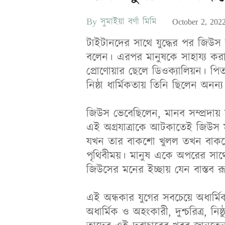
By
সুমাইয়া বর্ণা মিমি
Posted
October 2, 202
on
টাইটানদের সাথে যুদ্ধের পর জিউস য
বলেন। এরপর মানুষকে সাহায্য কর
প্রোণোয়ার ছেলে ডিওক্যালিয়ন। প
নিষ্ঠা ধার্মিকতায় তিনি ছিলেন অনন্য
জিউস ভেবেছিলেন, মানব সম্প্রদায় 
এই অগ্রযাত্রাকে আটকাতেই জিউস মা
যখন তার বাকশো খুলল তখন বাকসো
পৃথিবীময়। মানুষ একে অপরের সাথ
জিউসের মনের ইচ্ছায় যেন বাস্তব র
এই অন্ধকার যুগের সবচেয়ে অধার্ম
অধার্মিক ও অহংকারী, দুশ্চরিত্র, 