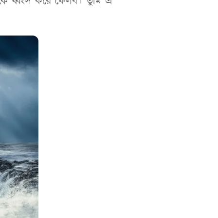
িকে ধ্বংস করে ফেলব। তুমি এ