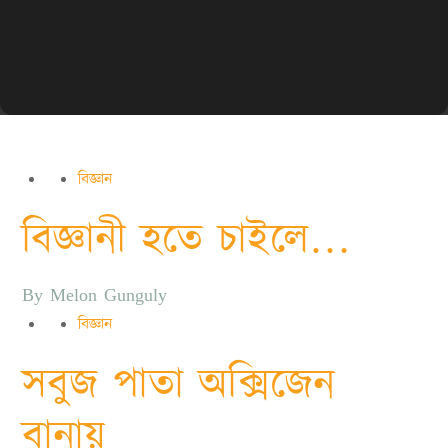
বিজ্ঞান
বিজ্ঞানী হতে চাইলে…
By
Melon Gunguly
বিজ্ঞান
সবুজ পাতা অক্সিজেন
বানায়