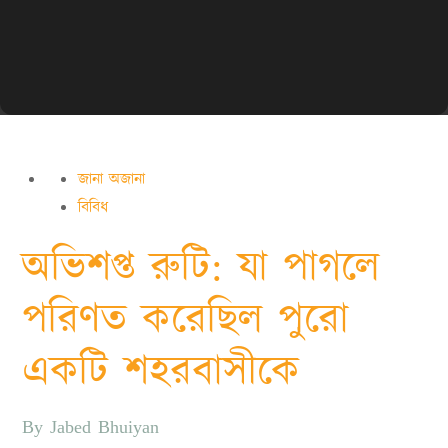
জানা অজানা
বিবিধ
অভিশপ্ত রুটি: যা পাগলে
পরিণত করেছিল পুরো
একটি শহরবাসীকে
By
Jabed Bhuiyan