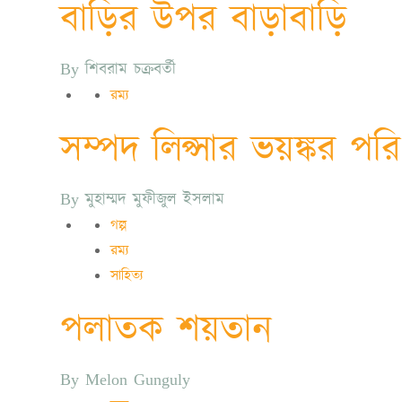
বাড়ির উপর বাড়াবাড়ি
By
শিবরাম চক্রবর্তী
রম্য
সম্পদ লিপ্সার ভয়ঙ্কর পর
By
মুহাম্মদ মুফীজুল ইসলাম
গল্প
রম্য
সাহিত্য
পলাতক শয়তান
By
Melon Gunguly