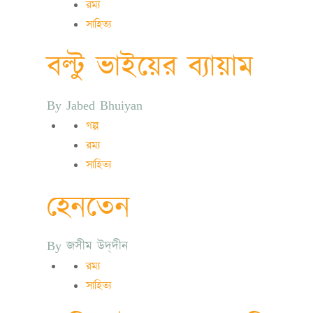
রম্য
সাহিত্য
বল্টু ভাইয়ের ব্যায়াম
By
Jabed Bhuiyan
গল্প
রম্য
সাহিত্য
হেনতেন
By
জসীম উদ্‌দীন
রম্য
সাহিত্য