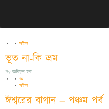
সাহিত্য
ভূত না-কি ভ্রম
By
আরিফুল হক
গল্প
সাহিত্য
ঈশ্বরের বাগান – পঞ্চম পর্ব