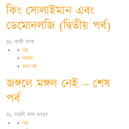
কিং সোলাইমান এবং
ডেমোনলজি (দ্বিতীয় পর্ব)
By
কাজী ম্যাক
গল্প
সাহিত্য
হরর গল্প
জঙ্গলে মঙ্গল নেই – শেষ
পর্ব
By
মাহদী আল মাহের
গল্প